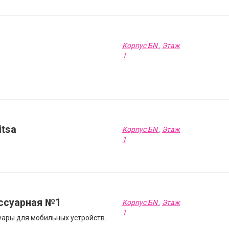
Корпус БN
,
Этаж
1
itsa
Корпус БN
,
Этаж
1
ссуарная №1
Корпус БN
,
Этаж
1
уары для мобильных устройств.