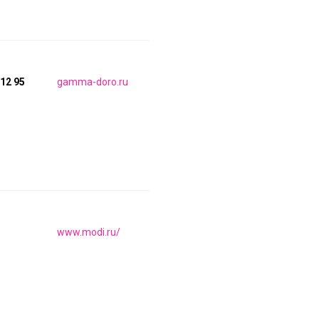
 12 95
gamma-doro.ru
www.modi.ru/