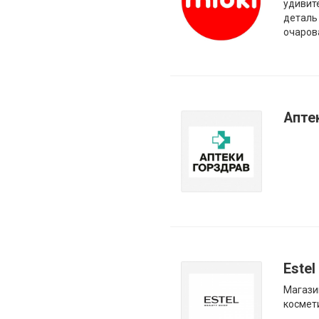
удивит
деталь
очаров
Апте
Estel
Магази
космет