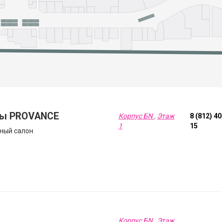
ы PROVANCE
Корпус БN
,
Этаж
8 (812) 4
1
15
ный салон
Корпус БN
,
Этаж