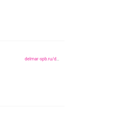
delmar-spb.ru/delmar-delmar-balkanskaya-ulica-17