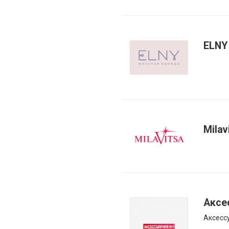
ELNY
Milav
Аксе
Аксесс