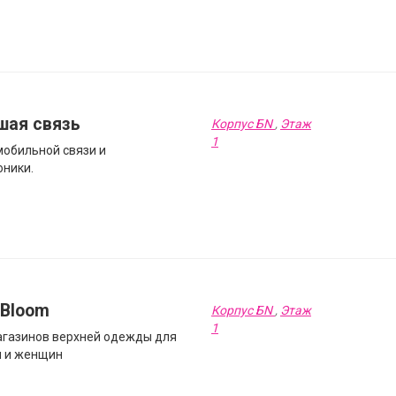
шая связь
Корпус БN
,
Этаж
1
мобильной связи и
оники.
hBloom
Корпус БN
,
Этаж
1
агазинов верхней одежды для
 и женщин