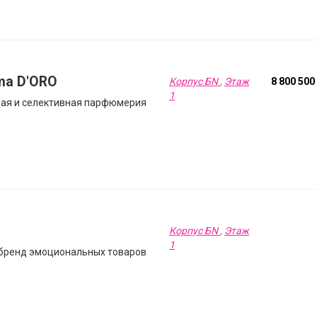
a D'ORO
Корпус БN
,
Этаж
8 800 500
1
ая и селективная парфюмерия
Корпус БN
,
Этаж
1
 бренд эмоциональных товаров