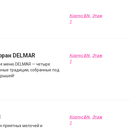
Корпус БN
,
Этаж
1
оран DELMAR
Корпус БN
,
Этаж
1
ве меню DELMAR — четыре
рные традиции, собранные под
крышей!
I
Корпус БN
,
Этаж
1
н приятных мелочей и