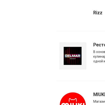
Rizz
Рест
В осно
кулина
одной 
MIUK
Магази