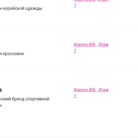
1
н корейской одежды
a
Корпус БN
,
Этаж
1
н кроссовок
a
Корпус БN
,
Этаж
1
нский бренд спортивной
ы