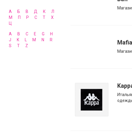
Магази
А
Б
В
Д
К
Л
М
П
Р
С
Т
Х
Ц
A
B
C
E
G
H
J
K
L
M
N
R
Mafi
S
T
Z
Магази
Kapp
Италья
одежд