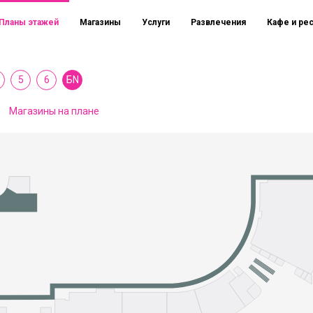
Планы этажей
Магазины
Услуги
Развлечения
Кафе и ре
5
6
БN
Магазины на плане