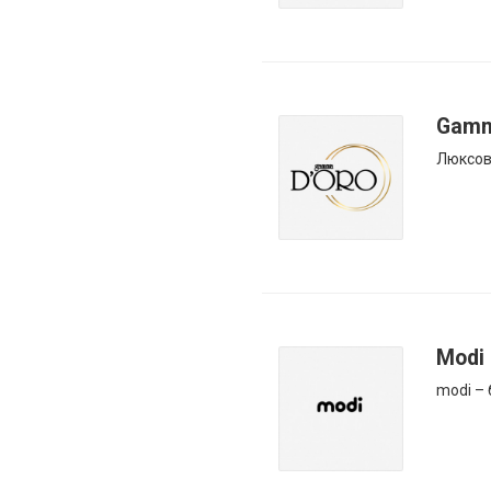
Gamm
Люксов
Modi
modi –