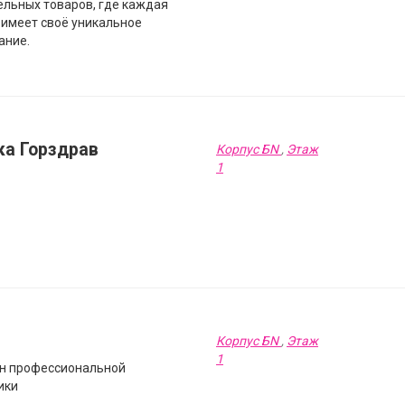
ельных товаров, где каждая
 имеет своё уникальное
ание.
ка Горздрав
Корпус БN
,
Этаж
1
Корпус БN
,
Этаж
1
н профессиональной
ики