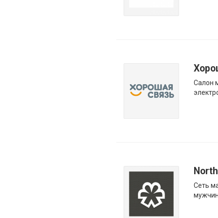
Хоро
Салон 
электр
Nort
Сеть м
мужчин