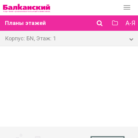
Перек
навиг
А-Я
Планы этажей
Корпус: БN, Этаж: 1