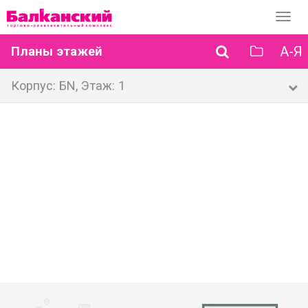
Перек
навиг
А-Я
Планы этажей
Корпус: БN, Этаж: 1