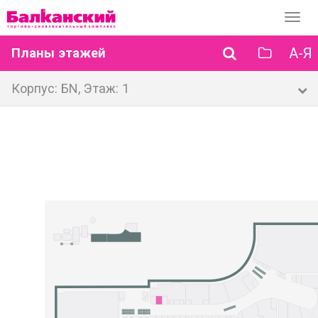
Перек
навиг
А-Я
Планы этажей
Корпус: БN, Этаж: 1