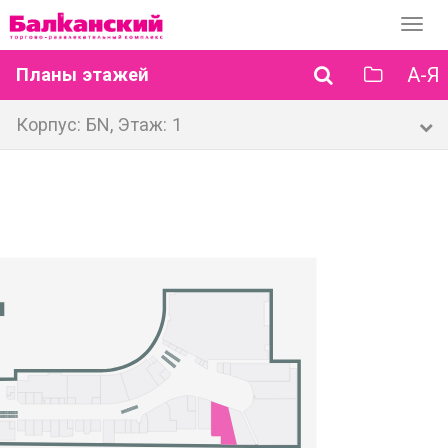
Перек
навиг
А-Я
Планы этажей
Корпус: БN, Этаж: 1