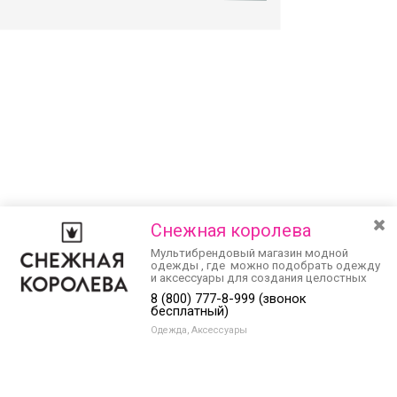
Снежная королева
Мультибрендовый магазин модной
одежды , где можно подобрать одежду
и аксессуары для создания целостных
модных и гармоничных образов на
8 (800) 777-8-999 (звонок
разные случаи жизни и любую погоду.
бесплатный)
Одежда, Аксессуары
Разведите или сдвиньте два пальца на экране, чтобы увеличить или
уменьшить масштаб. Перемещайте карту удерживая палец на
Очистить
экране и перемещая его.