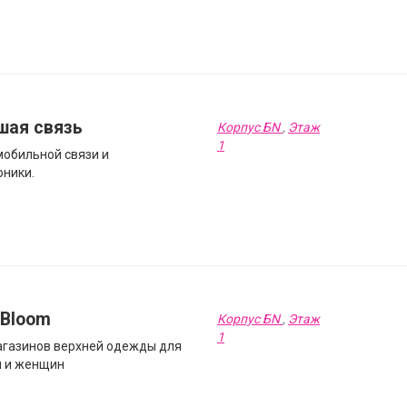
шая связь
Корпус БN
,
Этаж
1
мобильной связи и
оники.
hBloom
Корпус БN
,
Этаж
1
агазинов верхней одежды для
 и женщин