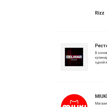
Rizz
Рест
В осно
кулина
одной 
MIUK
Магази