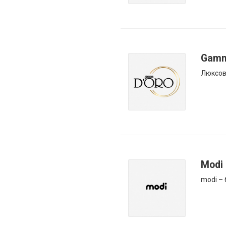
Gamm
Люксов
Modi
modi –