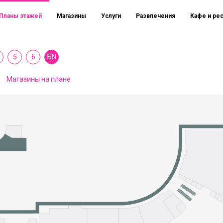
Планы этажей
Магазины
Услуги
Развлечения
Кафе и ре
5
6
БN
Магазины на плане