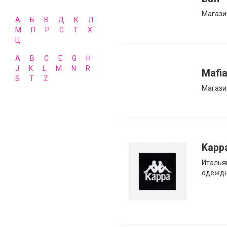
Магази
А
Б
В
Д
К
Л
М
П
Р
С
Т
Х
Ц
A
B
C
E
G
H
J
K
L
M
N
R
Mafi
S
T
Z
Магази
Kapp
Италья
одежд