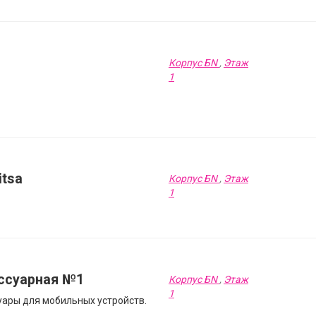
Корпус БN
,
Этаж
1
itsa
Корпус БN
,
Этаж
1
ссуарная №1
Корпус БN
,
Этаж
1
уары для мобильных устройств.