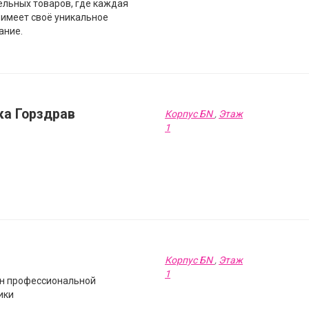
ельных товаров, где каждая
 имеет своё уникальное
ание.
ка Горздрав
Корпус БN
,
Этаж
1
Корпус БN
,
Этаж
1
н профессиональной
ики