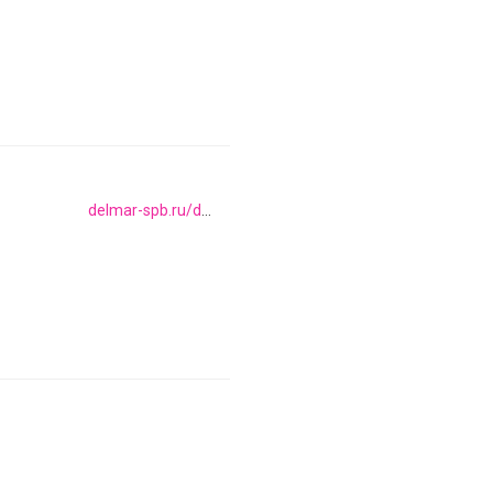
delmar-spb.ru/delmar-delmar-balkanskaya-ulica-17