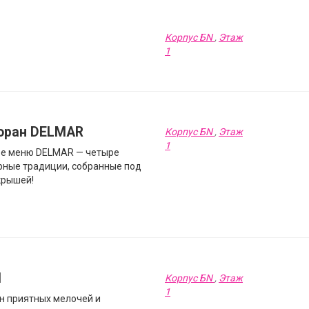
Корпус БN
,
Этаж
1
оран DELMAR
Корпус БN
,
Этаж
1
ве меню DELMAR — четыре
рные традиции, собранные под
крышей!
I
Корпус БN
,
Этаж
1
н приятных мелочей и