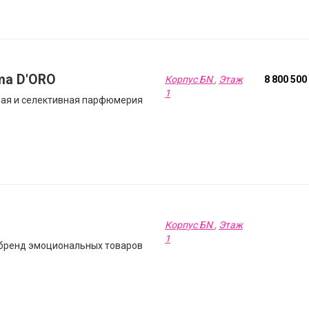
a D'ORO
Корпус БN
,
Этаж
8 800 500
1
ая и селективная парфюмерия
Корпус БN
,
Этаж
1
 бренд эмоциональных товаров