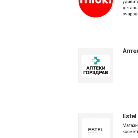
удивит
деталь
очаров
Апте
Estel
Магази
космет