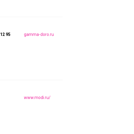
 12 95
gamma-doro.ru
www.modi.ru/