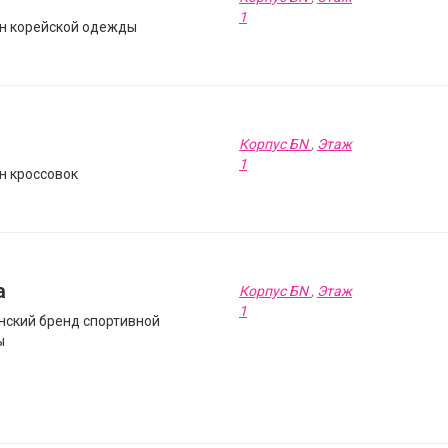
1
н корейской одежды
a
Корпус БN
,
Этаж
1
н кроссовок
a
Корпус БN
,
Этаж
1
нский бренд спортивной
ы