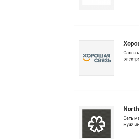
Хоро
Салон 
электр
Nort
Сеть м
мужчин