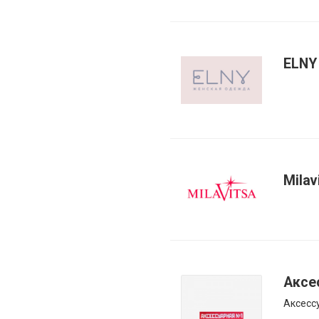
ELNY
Milav
Аксе
Аксесс