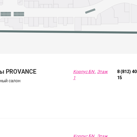
ы PROVANCE
Корпус БN
,
Этаж
8 (812) 4
1
15
ный салон
Корпус БN
,
Этаж