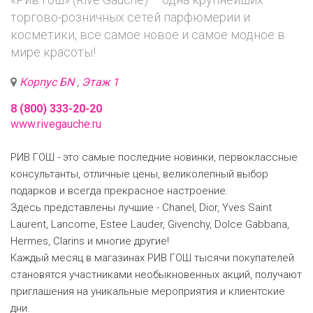
торгово-розничных сетей парфюмерии и
косметики, все самое новое и самое модное в
мире красоты!
Корпус БN
,
Этаж 1
8 (800) 333-20-20
www.rivegauche.ru
РИВ ГОШ - это самые последние новинки, первоклассные
консультанты, отличные цены, великолепный выбор
подарков и всегда прекрасное настроение.
Здесь представлены лучшие - Chanel, Dior, Yves Saint
Laurent, Lancome, Estee Lauder, Givenchy, Dolce Gabbana,
Hermes, Сlarins и многие другие!
Каждый месяц в магазинах РИВ ГОШ тысячи покупателей
становятся участниками необыкновенных акций, получают
приглашения на уникальные мероприятия и клиентские
дни.