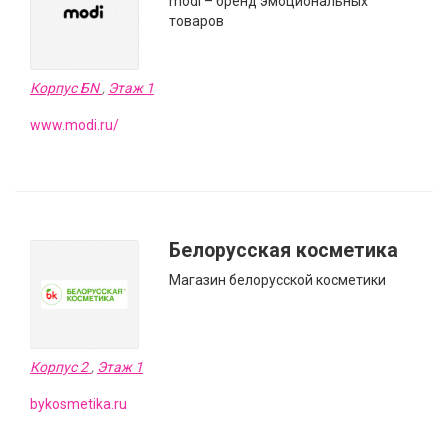
modi – бренд эмоциональных
товаров
Корпус БN
,
Этаж 1
www.modi.ru/
Белорусская косметика
Магазин белорусской косметики
Корпус 2
,
Этаж 1
bykosmetika.ru