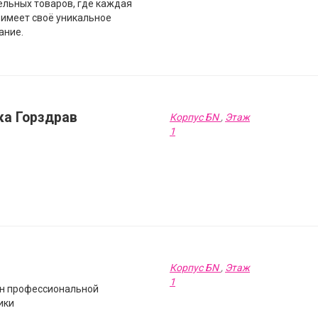
ельных товаров, где каждая
 имеет своё уникальное
ание.
ка Горздрав
Корпус БN
,
Этаж
1
Корпус БN
,
Этаж
1
н профессиональной
ики