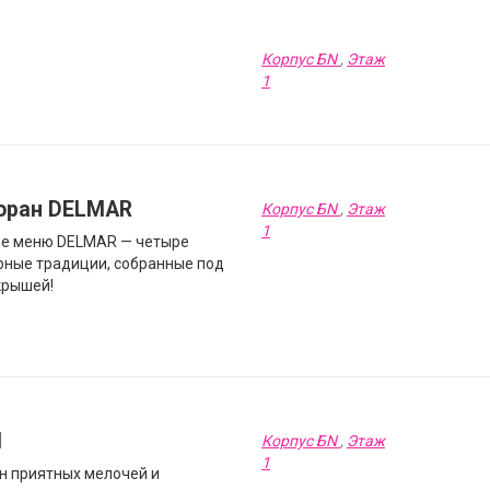
Корпус БN
,
Этаж
1
оран DELMAR
Корпус БN
,
Этаж
1
ве меню DELMAR — четыре
рные традиции, собранные под
крышей!
I
Корпус БN
,
Этаж
1
н приятных мелочей и