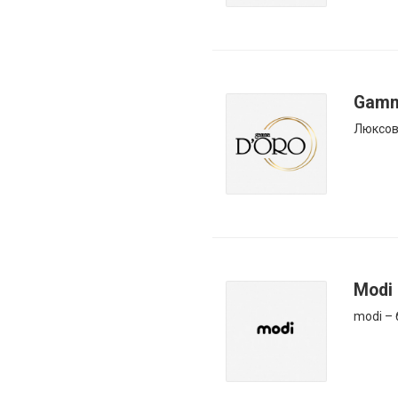
Gamm
Люксов
Modi
modi –