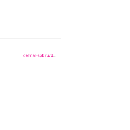
delmar-spb.ru/delmar-delmar-balkanskaya-ulica-17