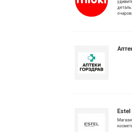
удивит
деталь
очаров
Апте
Estel
Магази
космет