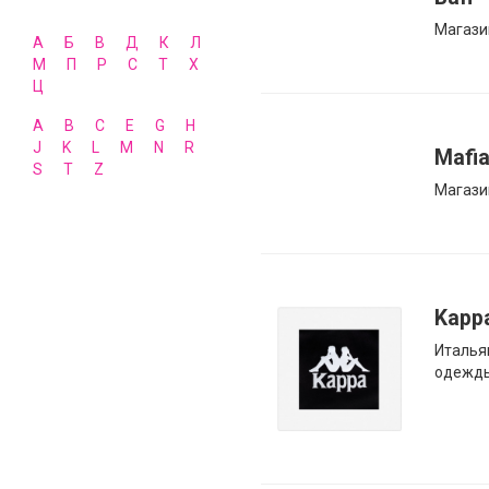
Магази
А
Б
В
Д
К
Л
М
П
Р
С
Т
Х
Ц
A
B
C
E
G
H
J
K
L
M
N
R
Mafi
S
T
Z
Магази
Kapp
Италья
одежд