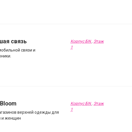
шая связь
Корпус БN
,
Этаж
1
мобильной связи и
оники.
hBloom
Корпус БN
,
Этаж
1
агазинов верхней одежды для
 и женщин