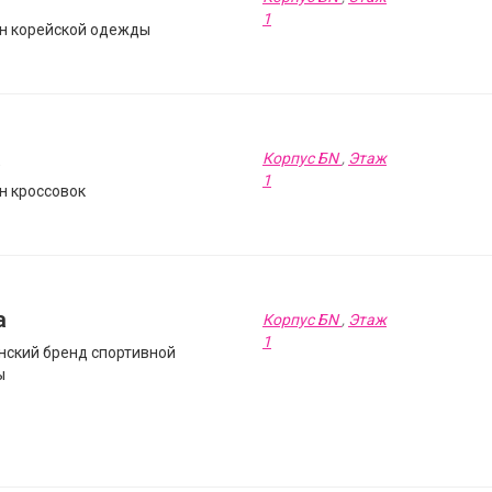
1
н корейской одежды
a
Корпус БN
,
Этаж
1
н кроссовок
a
Корпус БN
,
Этаж
1
нский бренд спортивной
ы