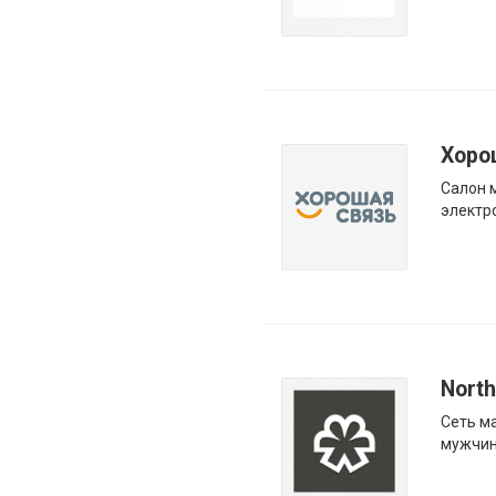
Хоро
Салон 
электр
Nort
Сеть м
мужчин