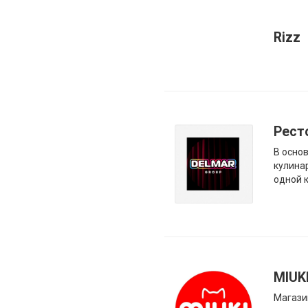
Rizz
Рест
В осно
кулина
одной 
MIUK
Магази