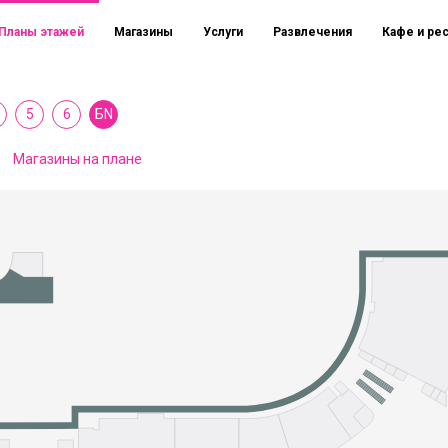
Планы этажей
Магазины
Услуги
Развлечения
Кафе и ре
5
6
БN
Магазины на плане