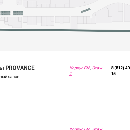
ы PROVANCE
Корпус БN
,
Этаж
8 (812) 4
1
15
ный салон
Корпус БN
,
Этаж