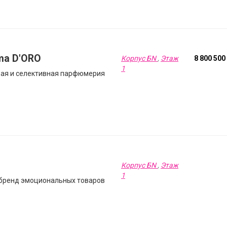
a D'ORO
Корпус БN
,
Этаж
8 800 500
1
ая и селективная парфюмерия
Корпус БN
,
Этаж
1
 бренд эмоциональных товаров