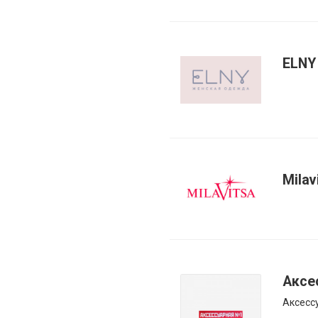
ELNY
Milav
Аксе
Аксесс