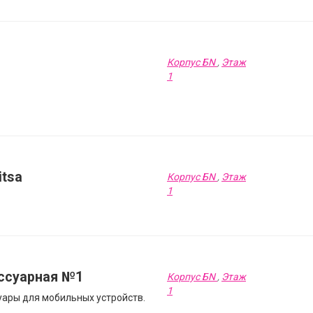
Корпус БN
,
Этаж
1
itsa
Корпус БN
,
Этаж
1
ссуарная №1
Корпус БN
,
Этаж
1
уары для мобильных устройств.