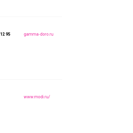
 12 95
gamma-doro.ru
www.modi.ru/