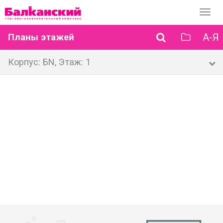
Перек
навиг
А-Я
Планы этажей
Корпус: БN, Этаж: 1