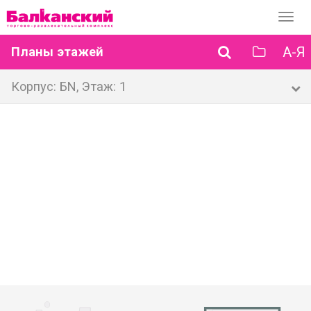
Перек
навиг
А-Я
Планы этажей
Корпус: БN, Этаж: 1