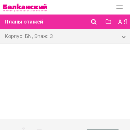
Перек
навиг
А-Я
Планы этажей
Корпус: БN, Этаж: 3