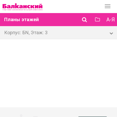
Перек
навиг
А-Я
Планы этажей
Корпус: БN, Этаж: 3