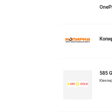
OneP
Копи
585 
Ювелир