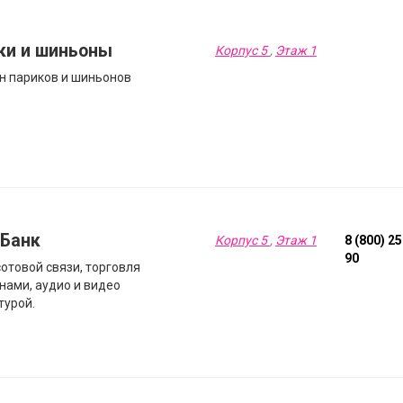
ки и шиньоны
Корпус 5
,
Этаж 1
н париков и шиньонов
Банк
Корпус 5
,
Этаж 1
8 (800) 2
90
сотовой связи, торговля
нами, аудио и видео
турой.