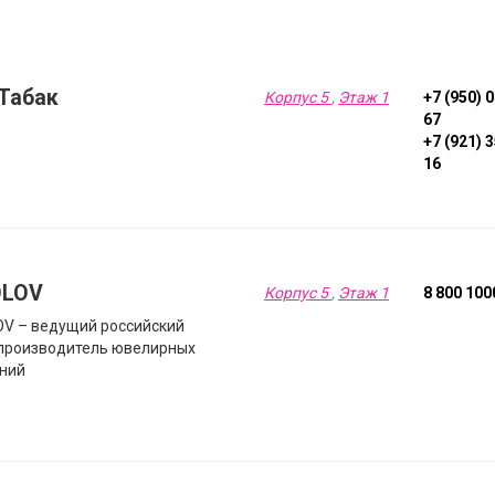
Табак
Корпус 5
,
Этаж 1
+7 (950) 
67
+7 (921) 
16
OLOV
Корпус 5
,
Этаж 1
8 800 100
V – ведущий российский
производитель ювелирных
ний