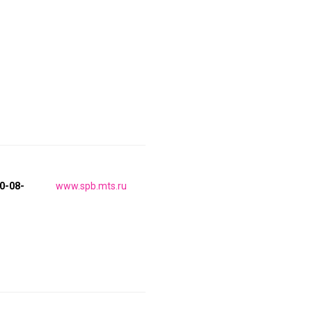
50-08-
www.spb.mts.ru