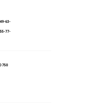
049-63-
355-77-
0 750