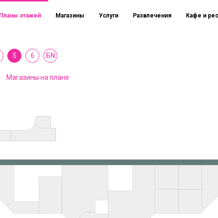
Планы этажей
Магазины
Услуги
Развлечения
Кафе и ре
5
6
БN
Магазины на плане