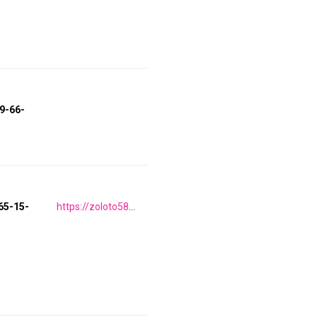
09-66-
65-15-
https://zoloto585.ru