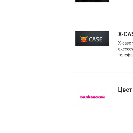
X-СА
X-case 
аксесс
телефо
Цвет