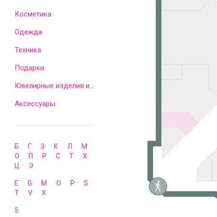
Косметика
Одежда
Техника
Подарки
Ювелирные изделия и часы
Аксессуары
Б
Г
З
К
Л
М
О
П
Р
С
Т
Х
Ц
Э
E
G
M
O
P
S
T
V
X
5