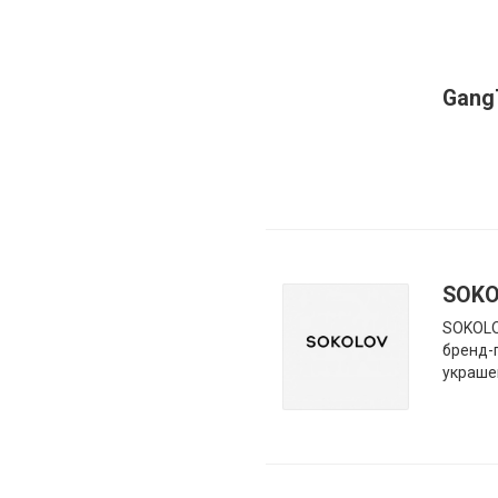
Gang
SOK
SOKOLO
бренд-
украше