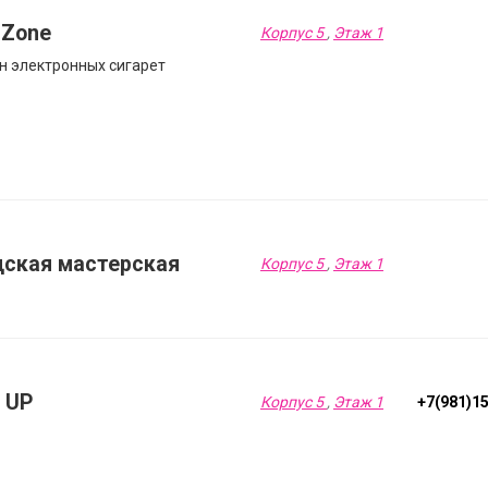
 Zone
Корпус 5
,
Этаж 1
н электронных сигарет
дская мастерская
Корпус 5
,
Этаж 1
 UP
Корпус 5
,
Этаж 1
+7(981)1