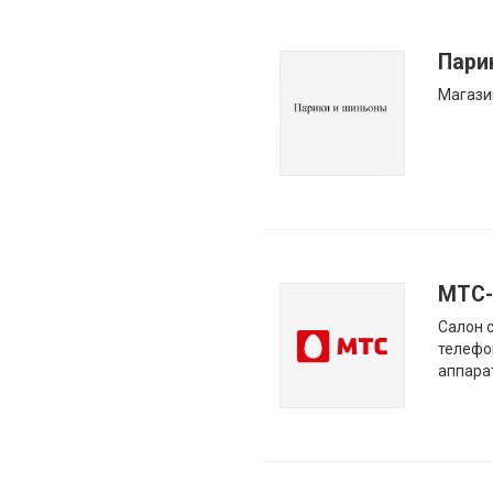
Пари
Магази
МТС-
Салон 
телефо
аппара