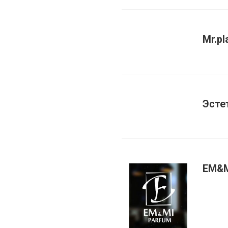
Mr.pl
Эсте
EM&