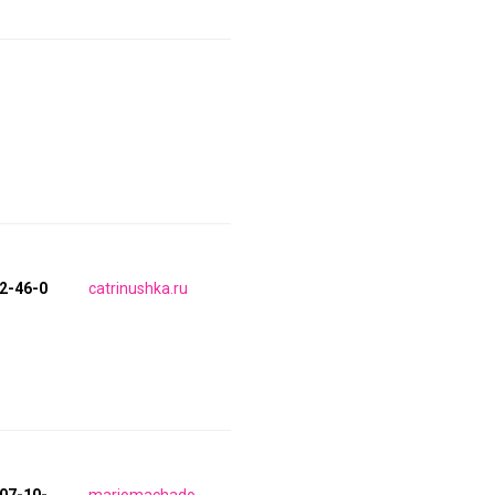
92-46-0
catrinushka.ru
207-10-
mariomachado.spb.ru