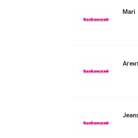
Mari
Аген
Jean