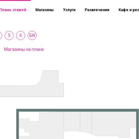
Планы этажей
Магазины
Услуги
Развлечения
Кафе и ре
5
6
БN
Магазины на плане