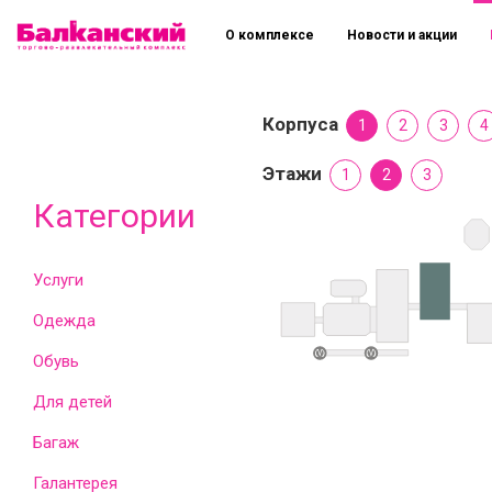
О комплексе
Новости и акции
Корпуса
1
2
3
4
Этажи
1
2
3
Категории
Услуги
Одежда
Обувь
Для детей
Багаж
Галантерея