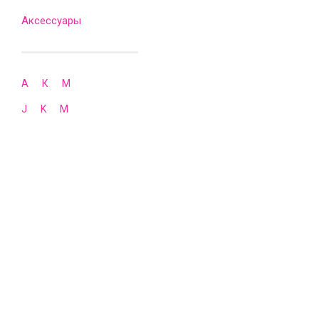
Аксессуары
А
К
М
J
K
M