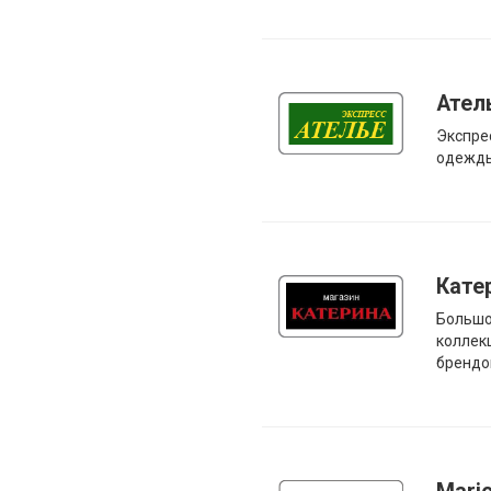
Ател
Экспре
одежд
Кате
Большо
коллек
брендо