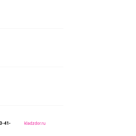
33-41-
kladzdor.ru