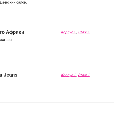
дический салон.
то Африки
Корпус 1
,
Этаж 1
 загара
a Jeans
Корпус 1
,
Этаж 1