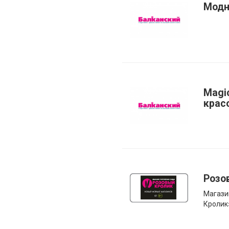
Модн
Magic
крас
Розо
Магази
Кролик