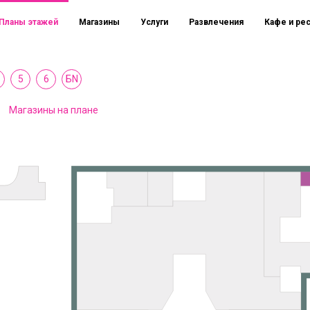
Планы этажей
Магазины
Услуги
Развлечения
Кафе и ре
5
6
БN
Магазины на плане