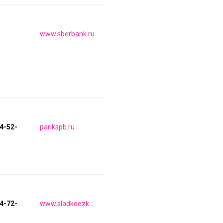
www.sberbank.ru
44-52-
parikspb.ru
64-72-
www.sladkoezka.com.ru