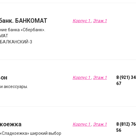
банк. БАНКОМАТ
Корпус 1
,
Этаж 1
ние банка «Сбербанк».
МАТ
 БАЛКАНСКИЙ-3
он
Корпус 1
,
Этаж 1
8 (921) 3
67
 и аксессуары.
коежка
Корпус 1
,
Этаж 1
8 (812) 7
56
 «Сладкоежка» широкий выбор