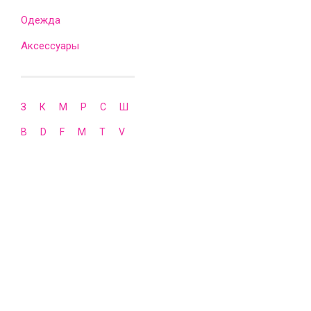
Одежда
Аксессуары
З
К
М
Р
С
Ш
B
D
F
M
T
V