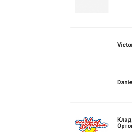
Victo
Danie
Клад
Орто