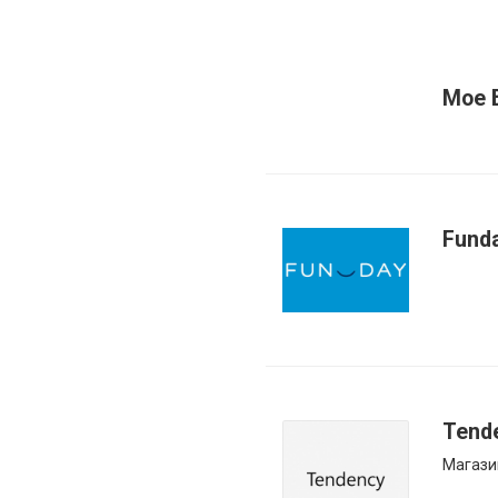
Мое 
Fund
Tend
Магази