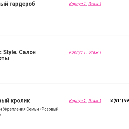
ый гардероб
Корпус 1
,
Этаж 1
 Style. Салон
Корпус 1
,
Этаж 1
оты
вый кролик
Корпус 1
,
Этаж 1
8 (911) 9
н Укрепления Семьи «Розовый
»