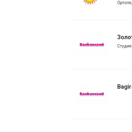
Ортопе
Золо
Студия
Bagir