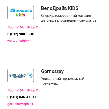
ВелоДрайв KIDS
Специализированный магазин
детских велосипедов и самокатов.
Корпус БN
,
Этаж 2
8 (812) 908 56 30
www.velodrive.ru
Gornostay
Уникальный горнолыжный
тренажер.
Корпус БN
,
Этаж 3
8 (981) 846-47-88
gornostay.spb.ru