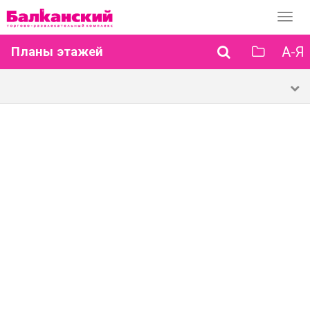
Перек
навиг
А-Я
Планы этажей