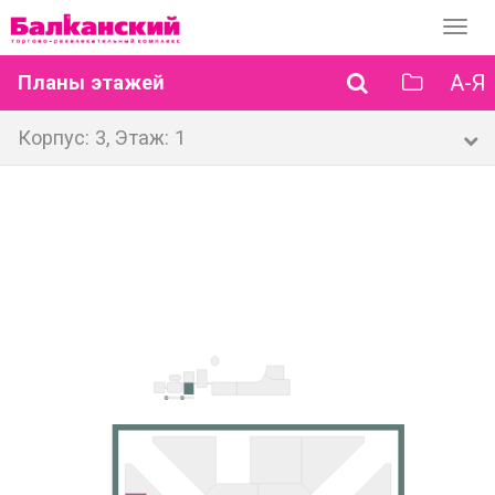
Перек
навиг
А-Я
Планы этажей
Корпус: 3, Этаж: 1