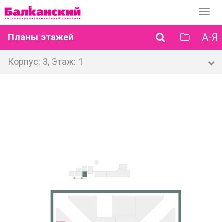
Перек
навиг
А-Я
Планы этажей
Корпус: 3, Этаж: 1