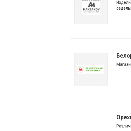
Издели
седель
Бело
Магази
Орех
Различ