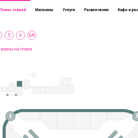
Планы этажей
Магазины
Услуги
Развлечения
Кафе и ре
5
6
БN
азины на плане