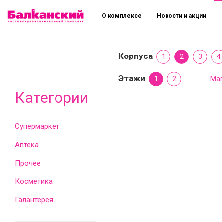
О комплексе
Новости и акции
Корпуса
1
2
3
4
Этажи
1
2
Маг
Категории
Супермаркет
Аптека
Прочее
Косметика
Галантерея