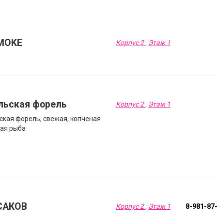
MOKE
Корпус 2
,
Этаж 1
льская форель
Корпус 2
,
Этаж 1
ская форель, свежая, копченая
ная рыба
САКОВ
Корпус 2
,
Этаж 1
8-981-87