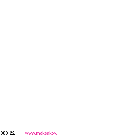
-000-22
www.maksakov.com