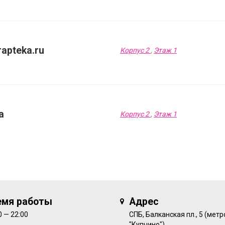
apteka.ru
Корпус 2
,
Этаж 1
а
Корпус 2
,
Этаж 1
емя работы
Адрес
0 — 22:00
СПБ, Балканская пл., 5 (метр
"Купчино")