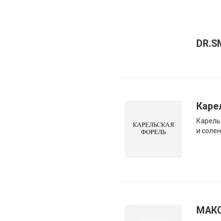
DR.S
Каре
Карель
и соле
МАК