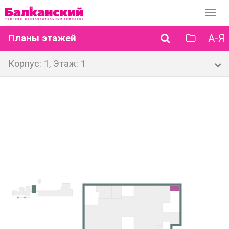
Перек
навиг
А-Я
Планы этажей
Корпус: 1, Этаж: 1